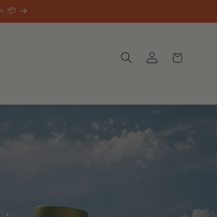
en 📦
Warenkorb
Einloggen