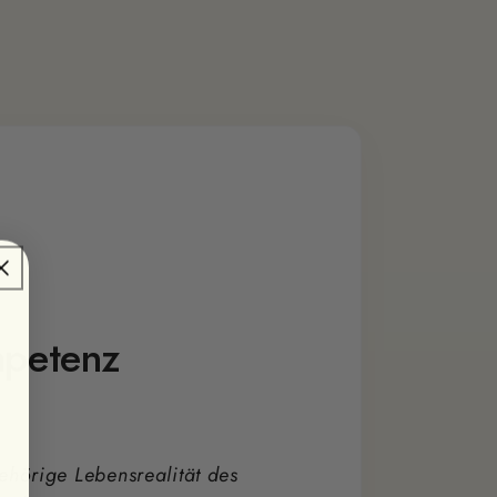
mpetenz
hörige Lebensrealität des