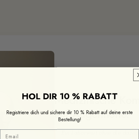
HOL DIR 10 % RABATT
Medizinische Ko
auf Augenhöhe.
Registriere dich und sichere dir 10 % Rabatt auf deine erste
Bestellung!
Email
Ein Laborwert ohne die dazuge