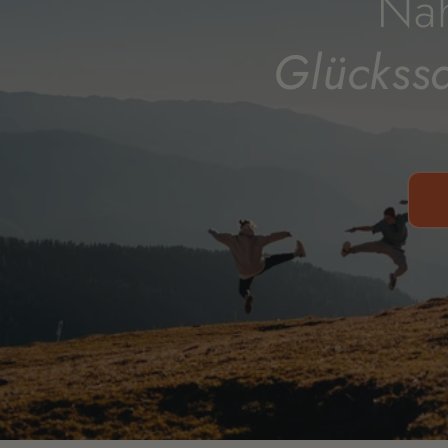
Nah
Glückss