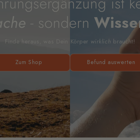
rungsergänzung ist k
ache
- sondern
Wisse
Finde heraus, was Dein Körper
wirklich
braucht!
Zum Shop
Befund auswerten