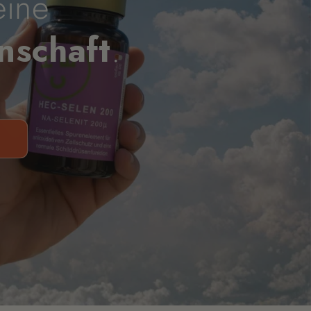
eine
nschaft
.